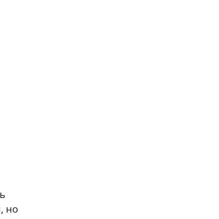
ть
, но