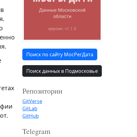
 в
я.
о
бенно
я.
Поиск по сайту МосРегДата
е
Поиск данных в Подмосковье
тетах
Репозитории
GitVerse
афии
GitLab
ют.
GitHub
Telegram