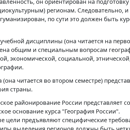
вленность, он ориентирован на подготовку
циокультурным) регионам. Следовательно, и 
гуманизирован, по сути это должен быть кур
учебной дисциплины (она читается на перв
ящена общим и специальным вопросам геогра
ой, экономической, социальной, этнической
ографии.
 (она читается во втором семестре) предста
фия страны.
ское районирование России представляет с
кое основание курса "География России".
ые цели предъявляют специфические требов
ципы выделения регионов должны быть чет