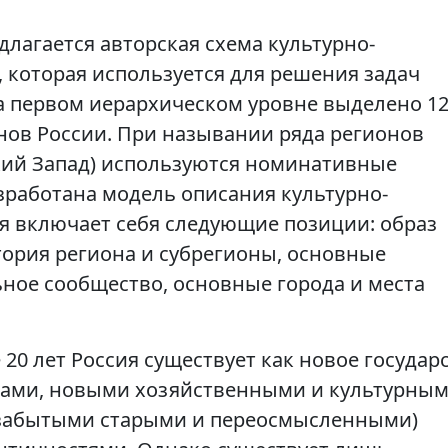
лагается авторская схема культурно-
 которая используется для решения задач
а первом иерархическом уровне выделено 1
нов России. При назывании ряда регионов
ский Запад) используются номинативные
зработана модель описания культурно-
ая включает себя следующие позиции: образ
тория региона и субрегионы, основные
ное сообщество, основные города и места
20 лет Россия существует как новое государ
цами, новыми хозяйственными и культурны
 забытыми старыми и переосмысленными)