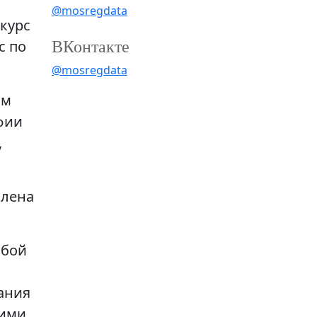
@mosregdata
курс
ВКонтакте
с по
@mosregdata
ом
фии
,
влена
обой
ания
кими