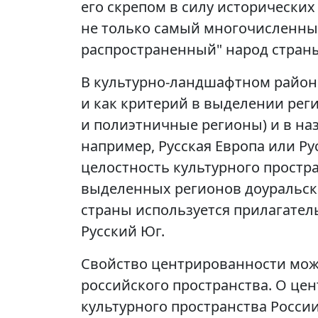
его скрепом в силу исторических
не только самый многочисленный
распространенный" народ стран
В культурно-ландшафтном райони
и как критерий в выделении рег
и полиэтничные регионы) и в на
например, Русская Европа или Рус
целостность культурного простр
выделенных регионов доуральско
страны используется прилагатель
Русский Юг.
Свойство центрированности мож
российского пространства. О це
культурного пространства России