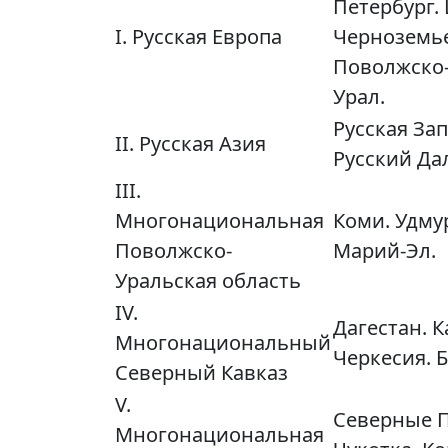
Петербург.
I. Русская Европа
Черноземье
Поволжско
Урал.
Русская За
II. Русская Азия
Русский Да
III.
Многонациональная
Коми. Удму
Поволжско-
Марий-Эл.
Уральская область
IV.
Дагестан. 
Многонациональный
Черкесия. Б
Северный Кавказ
V.
Северные П
Многонациональная