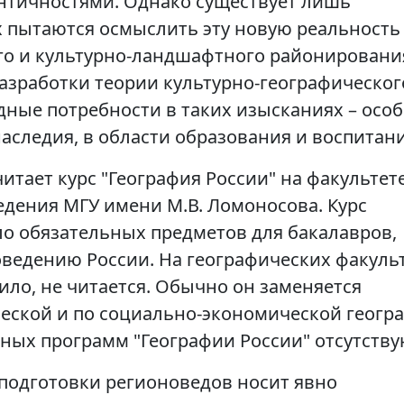
тичностями. Однако существует лишь
х пытаются осмыслить эту новую реальность
го и культурно-ландшафтного районировани
разработки теории культурно-географическог
ные потребности в таких изысканиях – осо
наследия, в области образования и воспитани
читает курс "География России" на факультет
дения МГУ имени М.В. Ломоносова. Курс
ло обязательных предметов для бакалавров,
ведению России. На географических факуль
вило, не читается. Обычно он заменяется
еской и по социально-экономической геогр
ных программ "Географии России" отсутству
 подготовки регионоведов носит явно