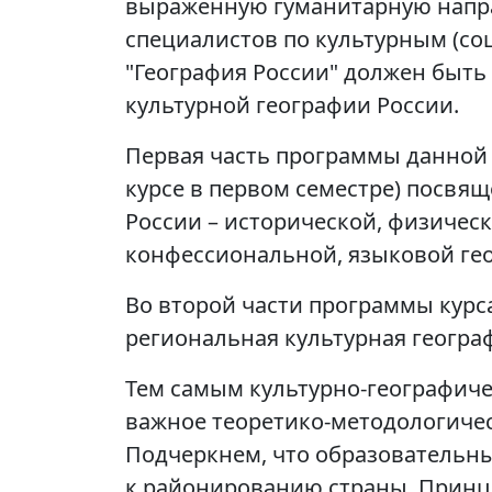
выраженную гуманитарную напра
специалистов по культурным (со
"География России" должен быть 
культурной географии России.
Первая часть программы данной 
курсе в первом семестре) посв
России – исторической, физическ
конфессиональной, языковой ге
Во второй части программы курса
региональная культурная геогра
Тем самым культурно-географиче
важное теоретико-методологичес
Подчеркнем, что образовательн
к районированию страны. Прин