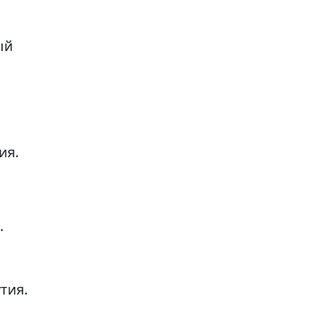
ый
ия.
.
тия.