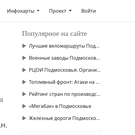
Инфокарты
Проект
Войти
Популярное на сайте
▶
Лучшие веломаршруты Подмосковья
▶
Военные заводы Подмосковья
▶
РЦОИ Подмосковья: Организация экзаменов
▶
Топливный фронт: Атаки на НПЗ Украины
▶
Рейтинг стран по производству чипов
я
▶
«Мегабак» в Подмосковье
▶
Железные дороги Подмосковья
.Н.