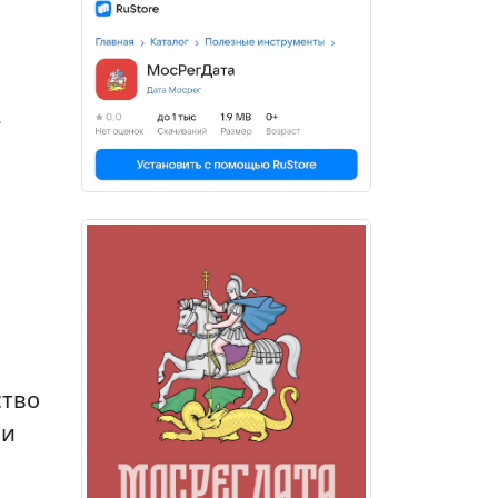
2
ство
ми