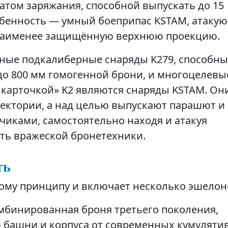
атом заряжания, способной выпускать до 15
собенность — умный боеприпас KSTAM, атаку
 наименее защищённую верхнюю проекцию.
ные подкалиберные снаряды K279, способны
до 800 мм гомогенной брони, и многоцелевы
 карточкой» K2 являются снаряды KSTAM. Он
ектории, а над целью выпускают парашют и
чиками, самостоятельно находя и атакуя
ть вражеской бронетехники.
ть
ому принципу и включает несколько эшелон
бинированная броня третьего поколения,
башни и корпуса от современных кумуляти