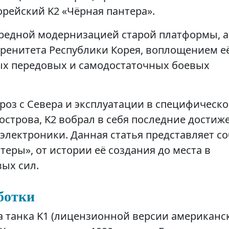
рейский K2 «Чёрная пантера».
чередной модернизацией старой платформы, а
ренитета Республики Корея, воплощением е
ых передовых и самодостаточных боевых
роз с Севера и эксплуатации в специфическ
острова, K2 вобрал в себя последние достиж
электроники. Данная статья представляет с
еры», от истории её создания до места в
ых сил.
ботки
 танка K1 (лицензионной версии американс