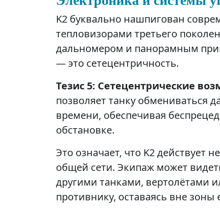
K2 буквально нашпигован совре
тепловизорами третьего поколен
дальномером и панорамным приц
— это сетецентричность.
Тезис 5: Сетецентрические во
позволяет танку обмениваться 
времени, обеспечивая беспреце
обстановке.
Это означает, что K2 действует н
общей сети. Экипаж может видет
другими танками, вертолётами и
противнику, оставаясь вне зоны 