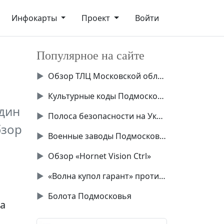
Инфокарты
Проект
Войти
Популярное на сайте
▶
Обзор ТЛЦ Московской области
▶
Культурные коды Подмосковья
дин
▶
Полоса безопасности на Украине
бзор
▶
Военные заводы Подмосковья
▶
Обзор «Hornet Vision Ctrl»
▶
«Волна купол гарант» против Starlink
▶
Болота Подмосковья
на