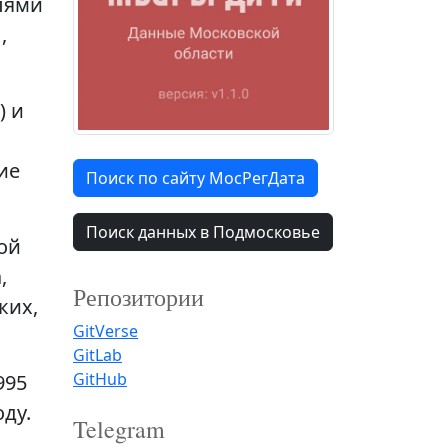
лями
,
) и
ие
Поиск по сайту МосРегДата
Поиск данных в Подмосковье
ой
,
Репозитории
ких,
GitVerse
GitLab
GitHub
995
оду.
Telegram