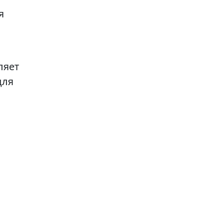
я
ляет
для