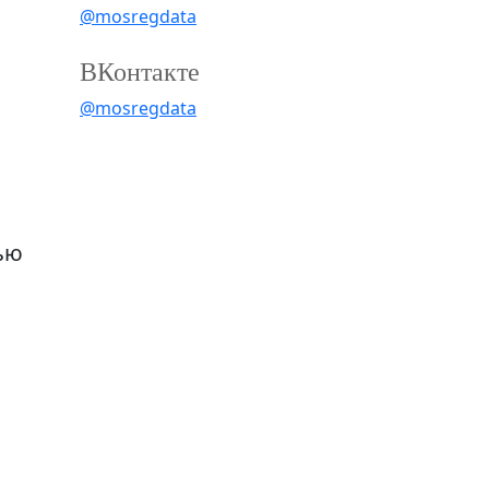
@mosregdata
ВКонтакте
@mosregdata
ью