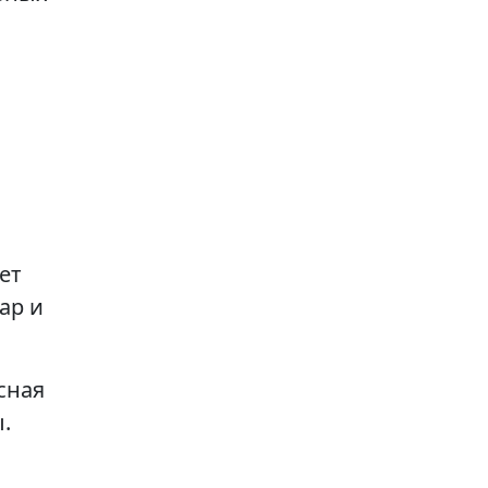
ет
ар и
сная
.