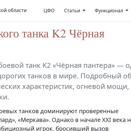
ой области
ЦФО
Статьи
Функционал
ого танка K2 Чёрная
оевой танк K2 «Чёрная пантера» — о
дорогих танков в мире. Подробный о
ческих характеристик, огневой мощи,
ки.
боевых танков доминируют проверенные
ард», «Меркава». Однако в начале XXI века 
мбициозный игрок, бросивший вызов