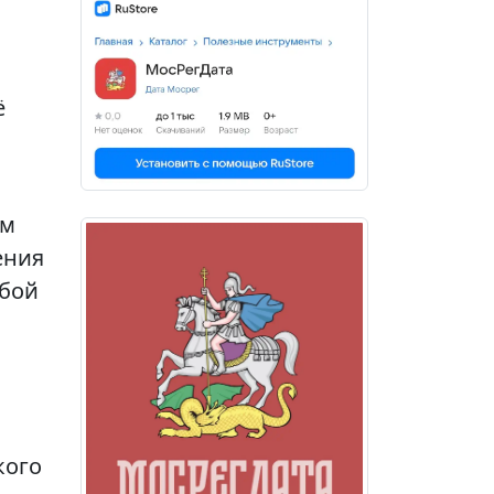
ё
ом
ения
обой
кого