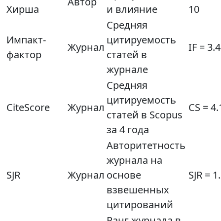
Автор
Хирша
и влияние
10
Средняя
Импакт-
цитируемость
Журнал
IF = 3.
фактор
статей в
журнале
Средняя
цитируемость
CiteScore
Журнал
CS = 4.
статей в Scopus
за 4 года
Авторитетность
журнала на
SJR
Журнал
основе
SJR = 1
взвешенных
цитирований
Ранг журнала в