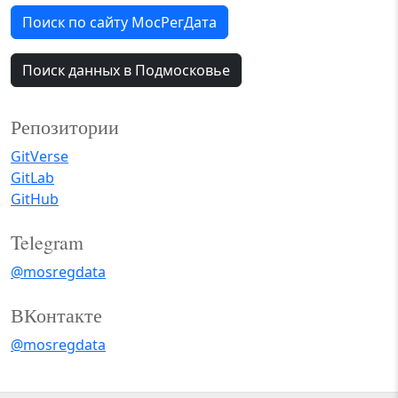
Поиск по сайту МосРегДата
Поиск данных в Подмосковье
Репозитории
GitVerse
GitLab
GitHub
Telegram
@mosregdata
ВКонтакте
@mosregdata