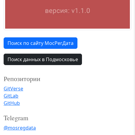
Поиск по сайту МосРегДата
Поиск данных в Подмосковье
Репозитории
GitVerse
GitLab
GitHub
Telegram
@mosregdata