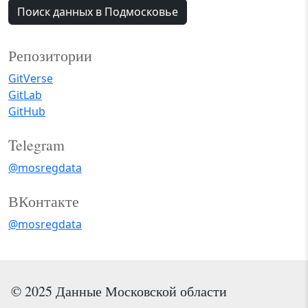
Поиск данных в Подмосковье
Репозитории
GitVerse
GitLab
GitHub
Telegram
@mosregdata
ВКонтакте
@mosregdata
© 2025 Данные Московской области