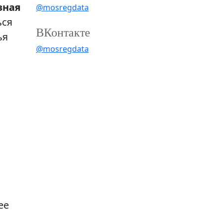
зная
@mosregdata
ься
ВКонтакте
ья
@mosregdata
ее