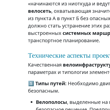
«начинаются из ниоткуда и ведут
велосеть
, охватывающая значит
из пункта А в пункт Б без опас
должно стать устранение этих р
выстроенных
системных маршр
транспортное планирование.
Технические аспекты проек
Качественная
велоинфраструкт
параметрах и типологии элемент
1️⃣
Типы путей:
Необходимо двиг
безопасным.
Велополосы
, выделенные на
безопасное решение. Предпоч