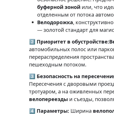
буферной зоной
или, что иде
отделенным от потока автом
Велодорожка
, конструктивно
— золотой стандарт для маги
2️⃣
Приоритет в обустройстве:
В
автомобильных полос или парко
перераспределения пространства
пешеходным потоком.
3️⃣
Безопасность на пересечени
Пересечения с дворовыми проез
тротуаром, а на оживленных пе
велопереезды
и съезды, позвол
4️⃣
Параметры:
Ширина
велопо