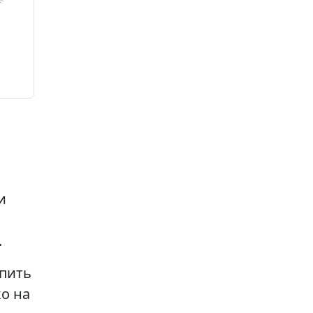
и
.
епить
ко на