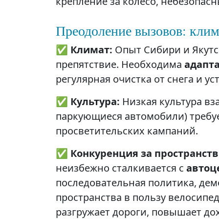
крепление за колесо, небезопасн
Преодоление вызовов: клим
✅
Климат:
Опыт Сибири и Якутск
препятствие. Необходима
адапта
регулярная очистка от снега и у
✅
Культура:
Низкая культура вз
паркующиеся автомобили) требуе
просветительских кампаний.
✅
Конкуренция за пространств
неизбежно сталкивается с
автоц
последовательная политика, де
пространства в пользу велосипе
разгружает дороги, повышает дох