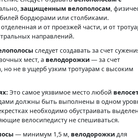
ально,
защищенным велополосам
, физиче
обилей бордюрами или столбиками.
 отделенная и от проезжей части, и от тротуа
стральных направлений.
елополосы
следует создавать за счет сужени
вочных мест, а
велодорожки
— за счет
, но не в ущерб узким тротуарам с высоким
ях:
Это самое уязвимое место любой
велосе
дами должны быть выполнены в одном уров
рекрестках необходимо обустраивать выделе
яющие велосипедисту не спешиваться.
лосы
— минимум 1,5 м,
велодорожки
для