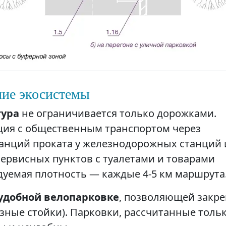
ние экосистемы
тура
не ограничивается только дорожками.
ция с общественным транспортом через
анций проката у железнодорожных станций 
сервисных пунктов с туалетами и товарами
уемая плотность — каждые 4-5 км маршрута
удобной велопарковке
, позволяющей закр
азные стойки). Парковки, рассчитанные толь