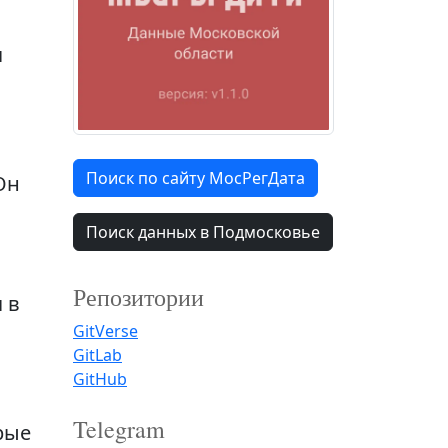
я
Поиск по сайту МосРегДата
Он
Поиск данных в Подмосковье
Репозитории
 в
GitVerse
GitLab
GitHub
Telegram
рые