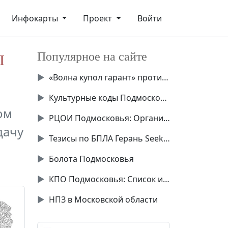
Инфокарты
Проект
Войти
ы
Популярное на сайте
▶
«Волна купол гарант» против Starlink
▶
Культурные коды Подмосковья
ом
▶
РЦОИ Подмосковья: Организация экзаменов
дачу
▶
Тезисы по БПЛА Герань Seeker
▶
Болота Подмосковья
▶
КПО Подмосковья: Список и описание
▶
НПЗ в Московской области