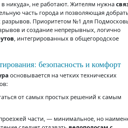
 в никуда», не работают. Жителям нужна
свя
ельную часть города и позволяющая добрат
ных разрывов. Приоритетом №1 для Подмосков
азрывов и создание непрерывных, логично
утов
, интегрированных в общегородское
тирования: безопасность и комфорт
ура
основывается на четких технических
ов:
аться от самых простых решений к самым
 проезжей части, — минимальное, но наимен
тение следует отдавать
велополосам с