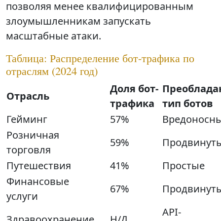
позволяя менее квалифицированным
злоумышленникам запускать
масштабные атаки.
Таблица: Распределение бот-трафика по
отраслям (2024 год)
Доля бот-
Преоблад
Отрасль
трафика
тип ботов
Гейминг
57%
Вредон
Розничная
59%
Продви
торговля
Путешествия
41%
Прос
Финансовые
67%
Продви
услуги
API-
Здравоохранение
Н/Д