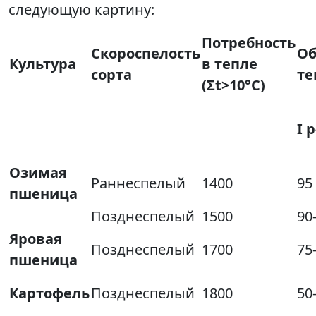
следующую картину:
Потребность
Скороспелость
Об
Культура
в тепле
сорта
те
(Σt>10°C)
I р
Озимая
Раннеспелый
1400
95
пшеница
Позднеспелый
1500
90
Яровая
Позднеспелый
1700
75
пшеница
Картофель
Позднеспелый
1800
50