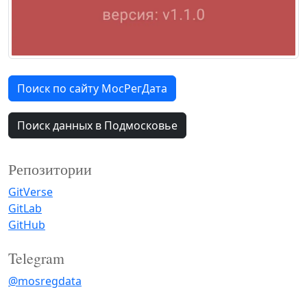
Поиск по сайту МосРегДата
Поиск данных в Подмосковье
Репозитории
GitVerse
GitLab
GitHub
Telegram
@mosregdata