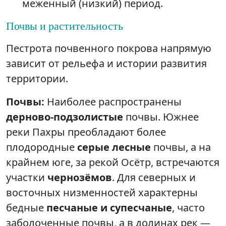
меженный (низкий) период.
Почвы и растительность
Пестрота почвенного покрова напрямую
зависит от рельефа и истории развития
территории.
Почвы:
Наиболее распространены
дерново-подзолистые
почвы. Южнее
реки Пахры преобладают более
плодородные
серые лесные
почвы, а на
крайнем юге, за рекой Осётр, встречаются
участки
чернозёмов
. Для северных и
восточных низменностей характерны
бедные
песчаные и супесчаные
, часто
заболоченные почвы, а в долинах рек —