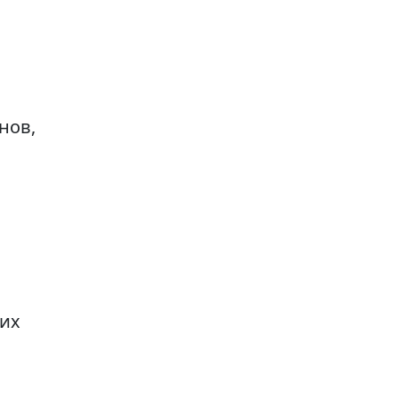
нов,
ких