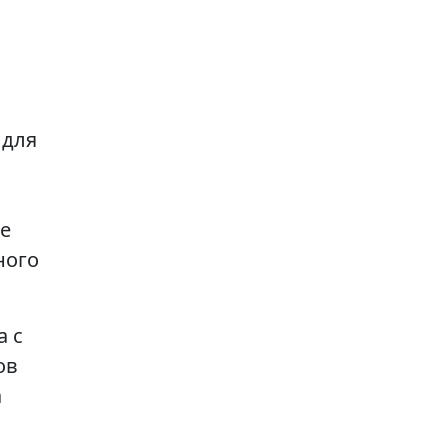
 для
е
ного
а с
ов
а