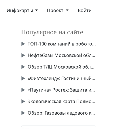
Инфокарты
Проект
Войти
Популярное на сайте
▶
ТОП-100 компаний в робототехнике России
▶
Нефтебазы Московской области
▶
Обзор ТЛЦ Московской области
▶
«Физтехленд»: Гостиничный комплекс в Долгопрудном
▶
«Паутина» Ростех: Защита инфраструктуры от БПЛА
▶
Экологическая карта Подмосковья
▶
Обзор: Газовозы ледового класса Аrc7
.