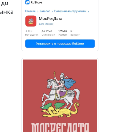
 до
рынка