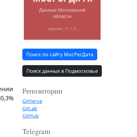
Поиск по сайту МосРегДата
Поиск данных в Подмосковье
ении
Репозитории
±0,3%
GitVerse
GitLab
GitHub
Telegram