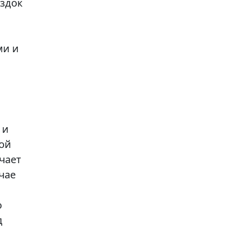
ездок
ми и
 и
ой
чает
чае
о
д