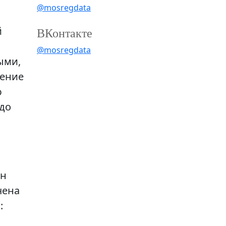
@mosregdata
й
ВКонтакте
@mosregdata
ыми,
шение
ю
 до
Он
чена
: