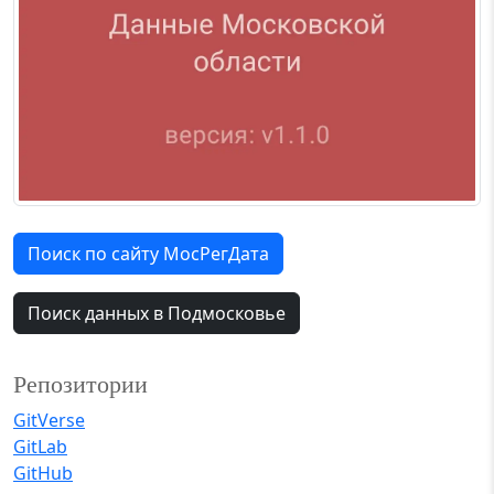
Поиск по сайту МосРегДата
Поиск данных в Подмосковье
Репозитории
GitVerse
GitLab
GitHub