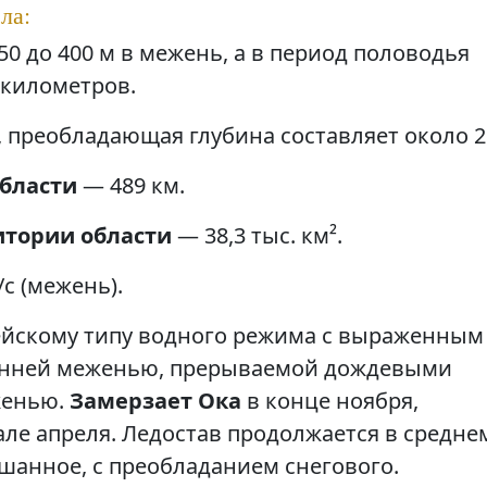
ла:
50 до 400 м в межень, а в период половодья
 километров.
м, преобладающая глубина составляет около 2
области
— 489 км.
итории области
— 38,3 тыс. км².
/с (межень).
ейскому типу водного режима с выраженным
сенней меженью, прерываемой дождевыми
женью.
Замерзает Ока
в конце ноября,
але апреля. Ледостав продолжается в средне
ешанное, с преобладанием снегового.