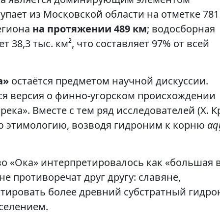
упает из Московской области на отметке 781
региона
на протяжении 489 км
; водосборная
т 38,3 тыс. км², что составляет 97% от всей
а»
остаётся предметом научной дискуссии.
ся версия о финно-угорском происхождении
река». Вместе с тем ряд исследователей (Х. К
ю этимологию, возводя гидроним к корню
aq
о «Ока» интерпретировалось как «большая 
не противоречат друг другу: славяне,
тировать более древний субстратный гидро
селением.