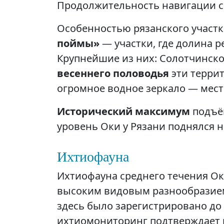
Продолжительность навигации сос
Особенностью рязанского участ
поймы»
— участки, где долина р
Крупнейшие из них: Солотчинско
весеннего половодья
эти террит
огромное водное зеркало — мест
Исторический максимум
подъём
уровень Оки у Рязани поднялся на
Ихтиофауна
Ихтиофауна среднего течения Ок
высоким видовым разнообразием
здесь было зарегистрировано до 
ихтиомониторинг подтверждает