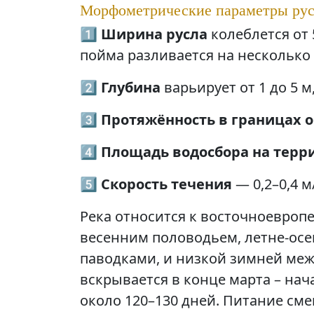
Морфометрические параметры рус
1️⃣
Ширина русла
колеблется от 
пойма разливается на несколько
2️⃣
Глубина
варьирует от 1 до 5 
3️⃣
Протяжённость в границах 
4️⃣
Площадь водосбора на терр
5️⃣
Скорость течения
— 0,2–0,4 м
Река относится к восточноевроп
весенним половодьем, летне-о
паводками, и низкой зимней ме
вскрывается в конце марта – нач
около 120–130 дней. Питание см