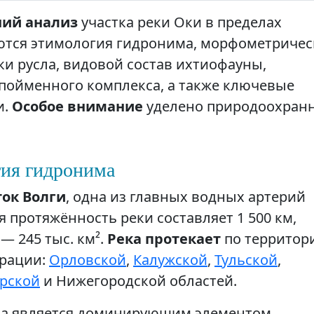
ний анализ
участка реки Оки в пределах
аются этимология гидронима, морфометричес
ки русла, видовой состав ихтиофауны,
ойменного комплекса, а также ключевые
и.
Особое внимание
уделено природоохран
гия гидронима
ок Волги
, одна из главных водных артерий
 протяжённость реки составляет 1 500 км,
— 245 тыс. км².
Река протекает
по территор
ерации:
Орловской
,
Калужской
,
Тульской
,
рской
и Нижегородской областей.
Ока является доминирующим элементом