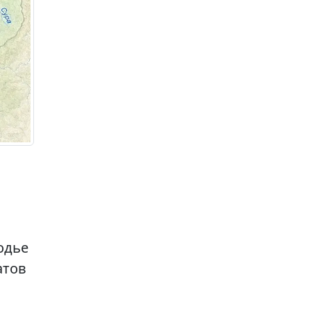
водье
атов