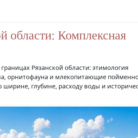
ой области: Комплексная
 границах Рязанской области: этимология
уна, орнитофауна и млекопитающие пойменн
 ширине, глубине, расходу воды и историче