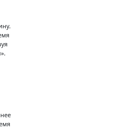
ину.
емя
зуя
».
анее
ремя