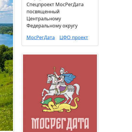
Спецпроект МосРегДата
посвященный
Центральному
Федеральному округу
МосРегДата
ЦФО проект