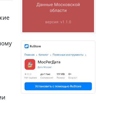
кие
ному
ии