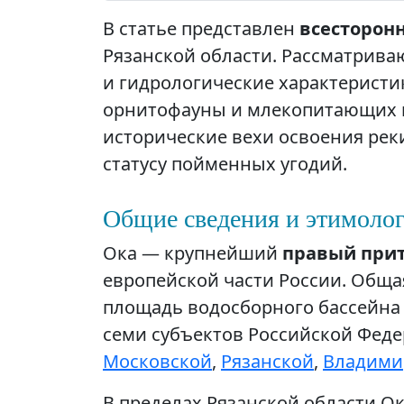
В статье представлен
всесторон
Рязанской области. Рассматрив
и гидрологические характеристи
орнитофауны и млекопитающих п
исторические вехи освоения рек
статусу пойменных угодий.
Общие сведения и этимоло
Ока — крупнейший
правый прит
европейской части России. Общая
площадь водосборного бассейна 
семи субъектов Российской Фед
Московской
,
Рязанской
,
Владими
В пределах Рязанской области 