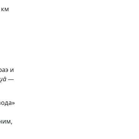
 км
раэ и
ṷā
—
вода»
ним,