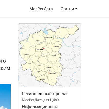
МосРегДата
Статьи
ого
ским
Региональный проект
МосРегДата для ЦФО
Информационный