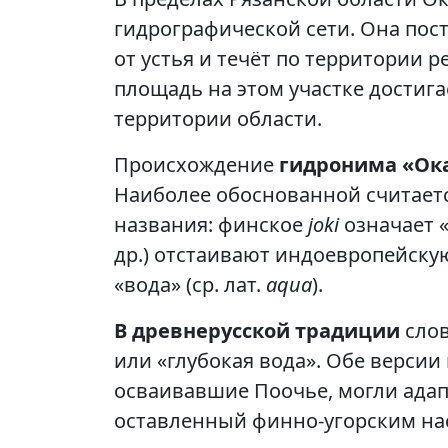
гидрографической сети. Она пост
от устья и течёт по территории 
площадь на этом участке достигае
территории области.
Происхождение
гидронима «Ок
Наиболее обоснованной считает
названия: финское
joki
означает «
др.) отстаивают индоевропейску
«вода» (ср. лат.
aqua
).
В древнерусской традиции
слов
или «глубокая вода». Обе версии 
осваивавшие Поочье, могли адап
оставленный финно-угорским на