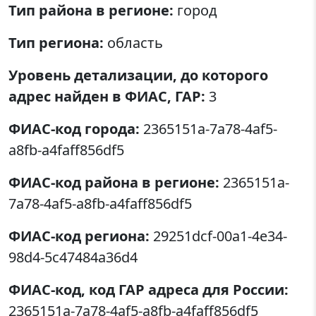
Тип района в регионе:
город
Тип региона:
область
Уровень детализации, до которого
адрес найден в ФИАС, ГАР:
3
ФИАС-код города:
2365151a-7a78-4af5-
a8fb-a4faff856df5
ФИАС-код района в регионе:
2365151a-
7a78-4af5-a8fb-a4faff856df5
ФИАС-код региона:
29251dcf-00a1-4e34-
98d4-5c47484a36d4
ФИАС-код, код ГАР адреса для России:
2365151a-7a78-4af5-a8fb-a4faff856df5