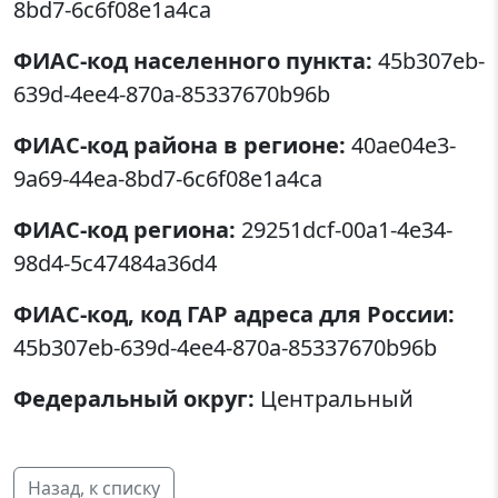
8bd7-6c6f08e1a4ca
ФИАС-код населенного пункта:
45b307eb-
639d-4ee4-870a-85337670b96b
ФИАС-код района в регионе:
40ae04e3-
9a69-44ea-8bd7-6c6f08e1a4ca
ФИАС-код региона:
29251dcf-00a1-4e34-
98d4-5c47484a36d4
ФИАС-код, код ГАР адреса для России:
45b307eb-639d-4ee4-870a-85337670b96b
Федеральный округ:
Центральный
Назад, к списку