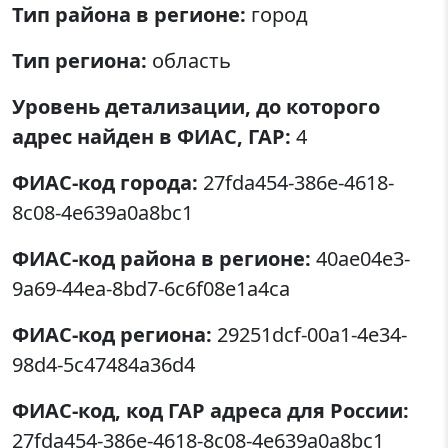
Тип района в регионе:
город
Тип региона:
область
Уровень детализации, до которого
адрес найден в ФИАС, ГАР:
4
ФИАС-код города:
27fda454-386e-4618-
8c08-4e639a0a8bc1
ФИАС-код района в регионе:
40ae04e3-
9a69-44ea-8bd7-6c6f08e1a4ca
ФИАС-код региона:
29251dcf-00a1-4e34-
98d4-5c47484a36d4
ФИАС-код, код ГАР адреса для России:
27fda454-386e-4618-8c08-4e639a0a8bc1