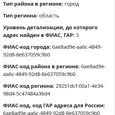
Тип района в регионе:
город
Тип региона:
область
Уровень детализации, до которого
адрес найден в ФИАС, ГАР:
3
ФИАС-код города:
6ae8ad9e-aa6c-4849-
92d8-8e637059c9b0
ФИАС-код района в регионе:
6ae8ad9e-
aa6c-4849-92d8-8e637059c9b0
ФИАС-код региона:
29251dcf-00a1-4e34-
98d4-5c47484a36d4
ФИАС-код, код ГАР адреса для России:
6ae8ad9e-aa6c-4849-92d8-8e637059c9b0