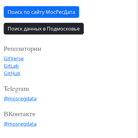
Поиск по сайту МосРегДата
Поиск данных в Подмосковье
Репозитории
GitVerse
GitLab
GitHub
Telegram
@mosregdata
ВКонтакте
@mosregdata