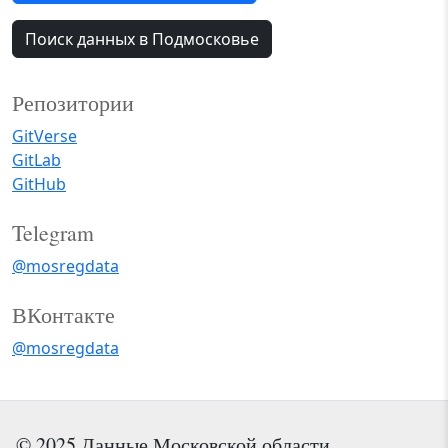
Поиск данных в Подмосковье
Репозитории
GitVerse
GitLab
GitHub
Telegram
@mosregdata
ВКонтакте
@mosregdata
© 2025 Данные Московской области