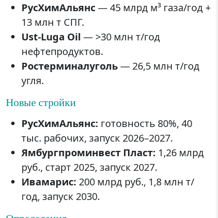
РусХимАльянс
— 45 млрд м³ газа/год +
13 млн т СПГ.
Ust-Luga Oil
— >30 млн т/год
нефтепродуктов.
Ростерминалуголь
— 26,5 млн т/год
угля.
Новые стройки
РусХимАльянс:
готовность 80%, 40
тыс. рабочих, запуск 2026–2027.
Ямбургпроминвест Пласт:
1,26 млрд
руб., старт 2025, запуск 2027.
Ивамарис:
200 млрд руб., 1,8 млн т/
год, запуск 2030.
Определения