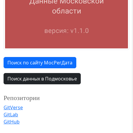
Поиск по сайту МосРегДата
Поиск данных в Подмосковье
Репозитории
GitVerse
GitLab
GitHub