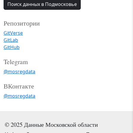
Поиск данных в Подмосковье
Репозитории
GitVerse
GitLab
GitHub
Telegram
@mosregdata
ВКонтакте
@mosregdata
© 2025 Данные Московской области