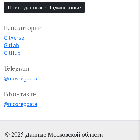
Поиск данных в Подмосковье
Репозитории
GitVerse
GitLab
GitHub
Telegram
@mosregdata
ВКонтакте
@mosregdata
© 2025 Данные Московской области