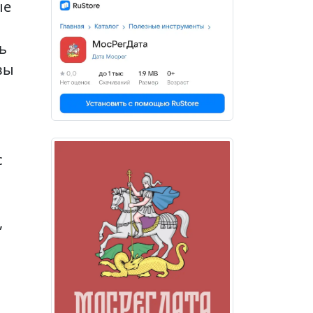
ые
ь
вы
с
,