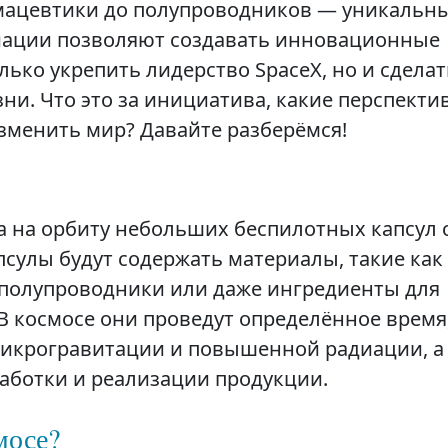
мацевтики до полупроводников — уникальн
иации позволяют создавать инновационные
олько укрепить лидерство SpaceX, но и сделат
ни. Что это за инициатива, какие перспекти
изменить мир? Давайте разберёмся!
ка на орбиту небольших беспилотных капсул 
псулы будут содержать материалы, такие как
полупроводники или даже ингредиенты для
В космосе они проведут определённое время
микрогравитации и повышенной радиации, а
работки и реализации продукции.
мосе?