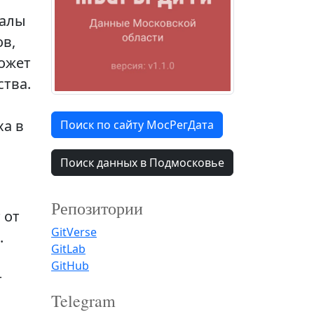
иалы
ов,
ожет
тва.
ха в
Поиск по сайту МосРегДата
Поиск данных в Подмосковье
Репозитории
 от
GitVerse
.
GitLab
GitHub
т
Telegram