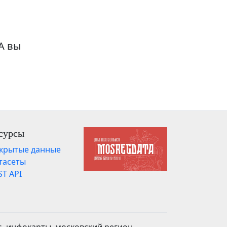
о
А вы
сурсы
крытые данные
тасеты
ST API