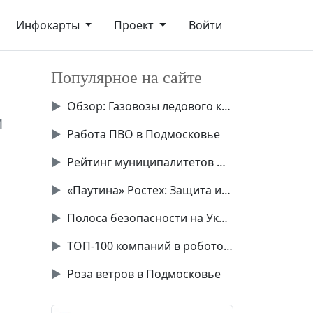
Инфокарты
Проект
Войти
Популярное на сайте
▶
Обзор: Газовозы ледового класса Аrc7
и
▶
Работа ПВО в Подмосковье
▶
Рейтинг муниципалитетов Подмосковья
▶
«Паутина» Ростех: Защита инфраструктуры от БПЛА
▶
Полоса безопасности на Украине
▶
ТОП-100 компаний в робототехнике России
▶
Роза ветров в Подмосковье