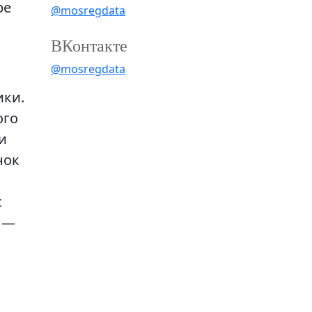
ре
@mosregdata
ВКонтакте
@mosregdata
ики.
ого
и
нок
с
 —