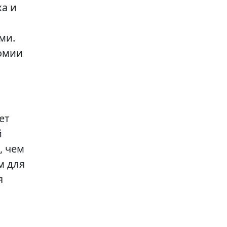
а и
ми.
номии
ет
й
, чем
м для
я