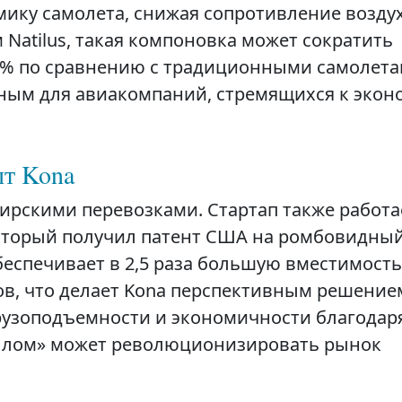
ику самолета, снижая сопротивление воздух
Natilus, такая компоновка может сократить
0% по сравнению с традиционными самолета
ьным для авиакомпаний, стремящихся к эко
пт Kona
жирскими перевозками. Стартап также работа
который получил патент США на ромбовидны
беспечивает в 2,5 раза большую вместимость
ов, что делает Kona перспективным решение
рузоподъемности и экономичности благодар
ылом» может революционизировать рынок