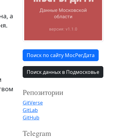
а, а
ня.
Поиск по сайту МосРегДата
Поиск данных в Подмосковье
м
твом
Репозитории
GitVerse
GitLab
GitHub
Telegram