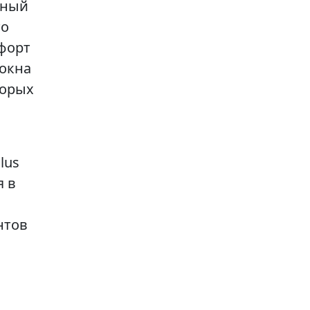
ьный
то
мфорт
 окна
торых
lus
я в
нтов