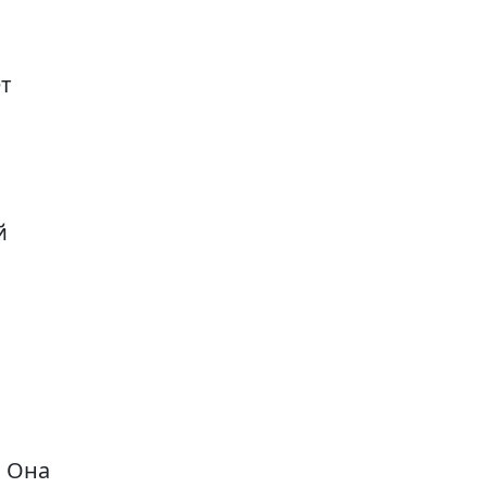
ет
й
. Она