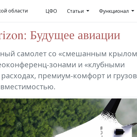
ой области
ЦФО
Статьи
Функционал
rizon: Будущее авиации
онный самолет со «смешанным крылом
еоконференц-зонами и «клубными
 расходах, премиум-комфорт и грузов
 вместимостью.