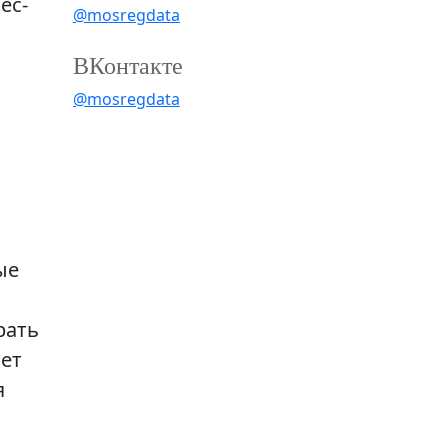
ес-
@mosregdata
ВКонтакте
@mosregdata
ые
рать
ает
я