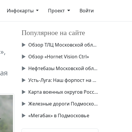
Инфокарты
Проект
Войти
Популярное на сайте
▶
Обзор ТЛЦ Московской области
»,
▶
Обзор «Hornet Vision Ctrl»
▶
Нефтебазы Московской области
ая
▶
Усть-Луга: Наш форпост на Балтике
▶
Карта военных округов России
▶
Железные дороги Подмосковья
▶
«Мегабак» в Подмосковье