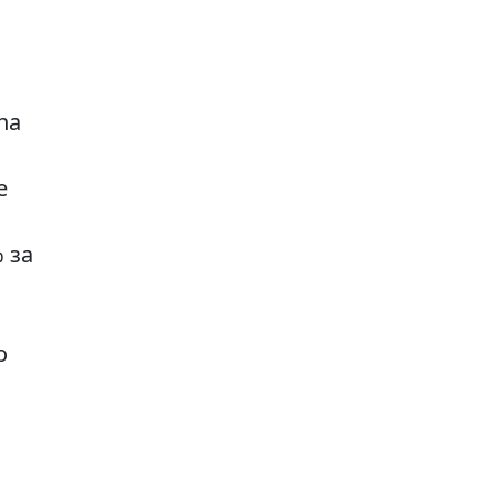
na
е
 за
о