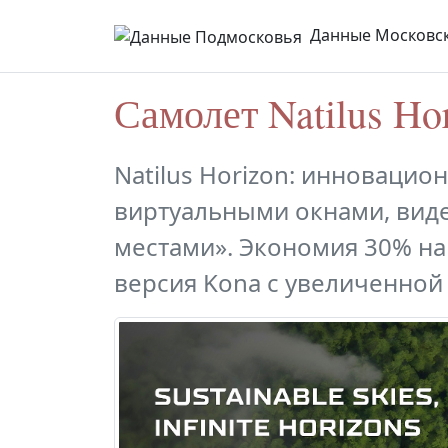
Данные Московск
Самолет Natilus Ho
Natilus Horizon: инноваци
виртуальными окнами, вид
местами». Экономия 30% на
версия Kona с увеличенной