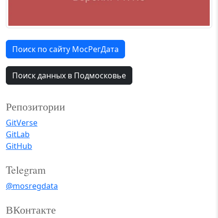
Поиск по сайту МосРегДата
Поиск данных в Подмосковье
Репозитории
GitVerse
GitLab
GitHub
Telegram
@mosregdata
ВКонтакте