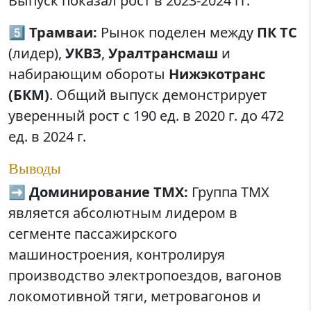
Выпуск показал рост в 2023-2024 гг.
5️⃣
Трамваи:
Рынок поделен между
ПК ТС
(лидер),
УКВЗ
,
Уралтрансмаш
и
набирающим обороты
Нижэкотранс
(БКМ)
. Общий выпуск демонстрирует
уверенный рост с 190 ед. в 2020 г. до 472
ед. в 2024 г.
Выводы
➡️
Доминирование ТМХ:
Группа ТМХ
является абсолютным лидером в
сегменте пассажирского
машиностроения, контролируя
производство электропоездов, вагонов
локомотивной тяги, метровагонов и