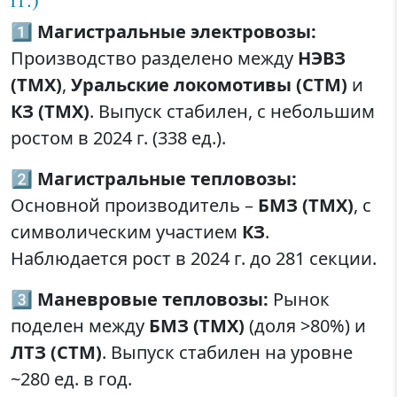
1️⃣
Магистральные электровозы:
Производство разделено между
НЭВЗ
(ТМХ)
,
Уральские локомотивы (СТМ)
и
КЗ (ТМХ)
. Выпуск стабилен, с небольшим
ростом в 2024 г. (338 ед.).
2️⃣
Магистральные тепловозы:
Основной производитель –
БМЗ (ТМХ)
, с
символическим участием
КЗ
.
Наблюдается рост в 2024 г. до 281 секции.
3️⃣
Маневровые тепловозы:
Рынок
поделен между
БМЗ (ТМХ)
(доля >80%) и
ЛТЗ (СТМ)
. Выпуск стабилен на уровне
~280 ед. в год.