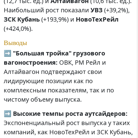
(12,7 тыс. ед.) и
Алтайвагон
(10,6 тыс. ед.).
Наибольший рост показали
УВЗ
(+39,2%),
ЗСК Кубань
(+193,9%) и
НовоТехРейл
(+424,0%).
Выводы
➡️
"Большая тройка" грузового
вагоностроения:
ОВК, РМ Рейл и
Алтайвагон подтверждают свои
лидирующие позиции как по
комплексным показателям, так и по
чистому объему выпуска.
➡️
Высокие темпы роста аутсайдеров:
Экспоненциальный рост выпуска у таких
компаний, как НовоТехРейл и ЗСК Кубань,