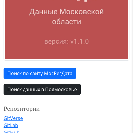
Поиск по сайту МосРегДата
Поиск данных в Подмосковье
Репозитории
GitVerse
GitLab
GitHub