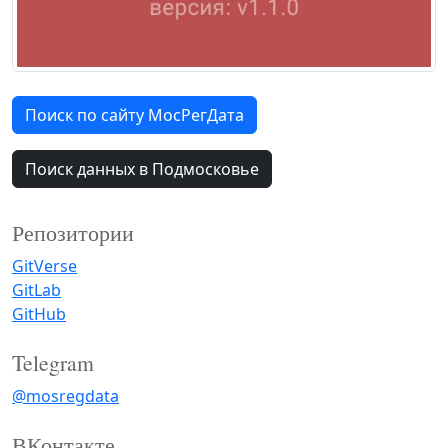
Поиск по сайту МосРегДата
Поиск данных в Подмосковье
Репозитории
GitVerse
GitLab
GitHub
Telegram
@mosregdata
ВКонтакте