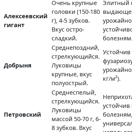
Очень крупные
Элитный с
головки (150-180
выдающе
Алексеевский
г), 4-5 зубков.
урожайно
гигант
Вкус остро-
устойчив
сладкий.
болезням
Среднепоздний,
Устойчив 
стрелкующийся.
фузариозу
Добрыня
Луковицы
урожайнос
крупные, вкус
кг/м²).
полуострый.
Среднеспелый,
Неприхот
стрелкующийся.
устойчив 
Луковицы
Петровский
болезням
массой 50-70 г, 6-
универса
8 зубков. Вкус