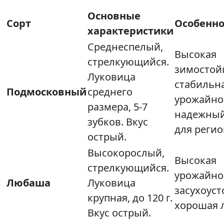
Основные
Сорт
Особенно
характеристики
Среднеспелый,
Высокая
стрелкующийся.
зимостой
Луковица
стабильн
Подмосковный
среднего
урожайно
размера, 5-7
надежный
зубков. Вкус
для регио
острый.
Высокорослый,
Высокая
стрелкующийся.
урожайно
Любаша
Луковица
засухоуст
крупная, до 120 г.
хорошая 
Вкус острый.