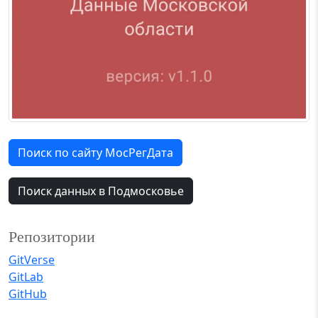
Поиск по сайту МосРегДата
Поиск данных в Подмосковье
Репозитории
GitVerse
GitLab
GitHub