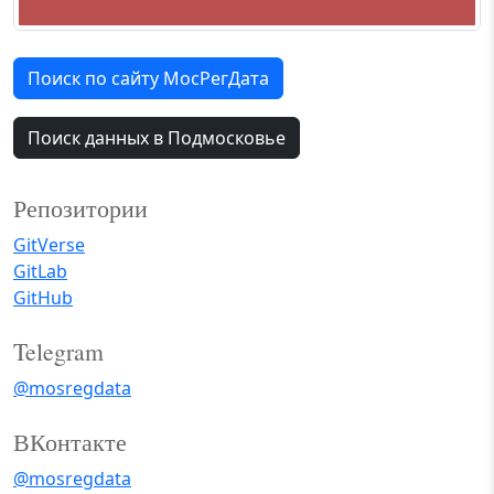
Поиск по сайту МосРегДата
Поиск данных в Подмосковье
Репозитории
GitVerse
GitLab
GitHub
Telegram
@mosregdata
ВКонтакте
@mosregdata