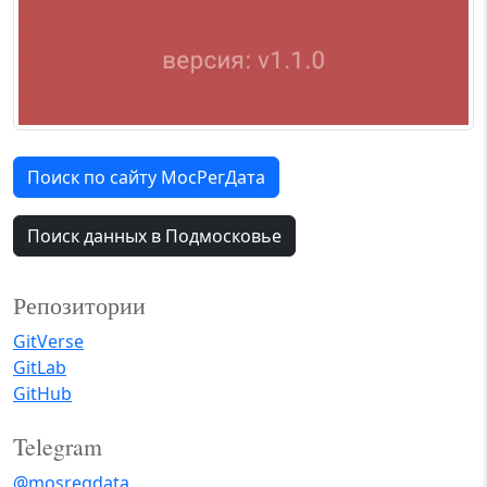
Поиск по сайту МосРегДата
Поиск данных в Подмосковье
Репозитории
GitVerse
GitLab
GitHub
Telegram
@mosregdata