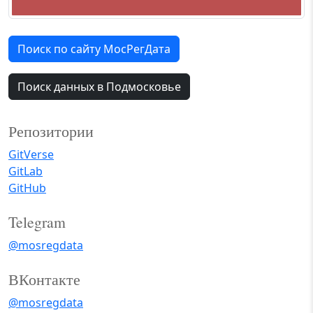
Поиск по сайту МосРегДата
Поиск данных в Подмосковье
Репозитории
GitVerse
GitLab
GitHub
Telegram
@mosregdata
ВКонтакте
@mosregdata