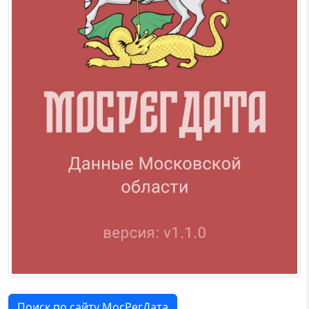
Поиск по сайту МосРегДата