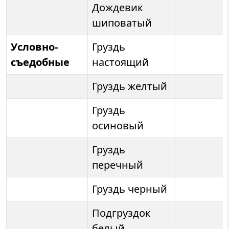
Дождевик
шиповатый
Условно-
Груздь
съедобные
настоящий
Груздь желтый
Груздь
осиновый
Груздь
перечный
Груздь черный
Подгруздок
белый