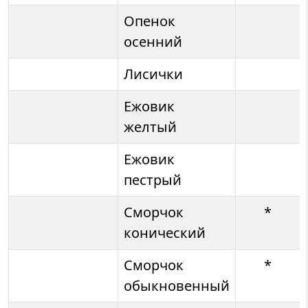
Опенок
осенний
Лисички
Ежовик
желтый
Ежовик
пестрый
Сморчок
*
конический
Сморчок
*
обыкновенный