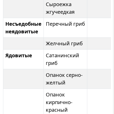
Сыроежка
жгучеедкая
Несъедобные
Перечный гриб
неядовитые
Желчный гриб
Ядовитые
Сатанинский
гриб
Опанок серно-
желтый
Опанок
кирпично-
красный