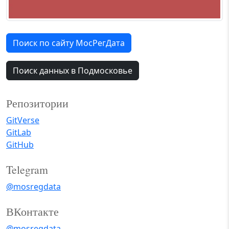
Поиск по сайту МосРегДата
Поиск данных в Подмосковье
Репозитории
GitVerse
GitLab
GitHub
Telegram
@mosregdata
ВКонтакте
@mosregdata