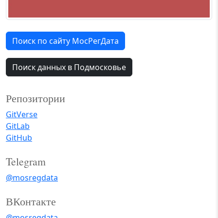
Поиск по сайту МосРегДата
Поиск данных в Подмосковье
Репозитории
GitVerse
GitLab
GitHub
Telegram
@mosregdata
ВКонтакте
@mosregdata