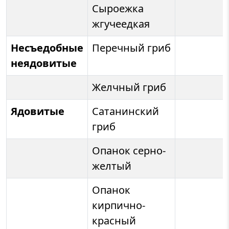
Сыроежка
жгучеедкая
Несъедобные
Перечный гриб
неядовитые
Желчный гриб
Ядовитые
Сатанинский
гриб
Опанок серно-
желтый
Опанок
кирпично-
красный