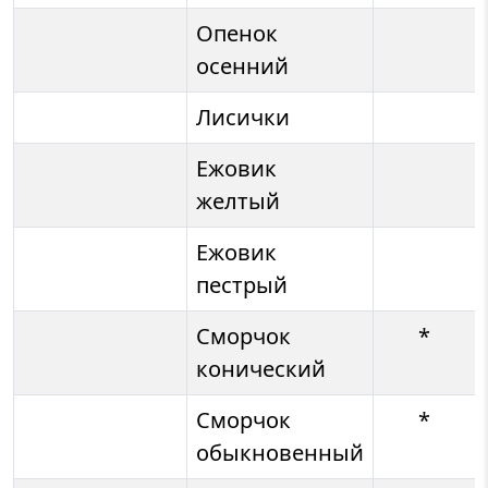
Опенок
осенний
Лисички
Ежовик
желтый
Ежовик
пестрый
Сморчок
*
конический
Сморчок
*
обыкновенный