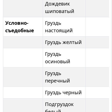
Дождевик
шиповатый
Условно-
Груздь
съедобные
настоящий
Груздь желтый
Груздь
осиновый
Груздь
перечный
Груздь черный
Подгруздок
белый