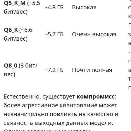
Q5_K_M
(~5.5
~4.8 ГБ
Высокая
бит/вес)
Q6_K
(~6.6
~5.7 ГБ
Очень высокая
бит/вес)
Q8_0
(8 бит/
~7.2 ГБ
Почти полная
вес)
Естественно, существует
компромисс
:
более агрессивное квантование может
незначительно повлиять на качество и
связность выходных данных модели.