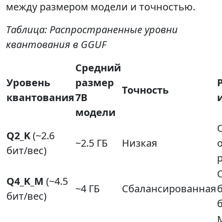
между размером модели и точностью.
Таблица: Распространенные уровни
квантования в GGUF
Средний
Уровень
размер
Точность
квантования
7B
модели
Q2_K
(~2.6
~2.5 ГБ
Низкая
бит/вес)
Q4_K_M
(~4.5
~4 ГБ
Сбалансированная
бит/вес)