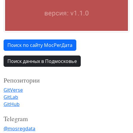
Поиск по сайту МосРегДата
Поиск данных в Подмосковье
Репозитории
GitVerse
GitLab
GitHub
Telegram
@mosregdata