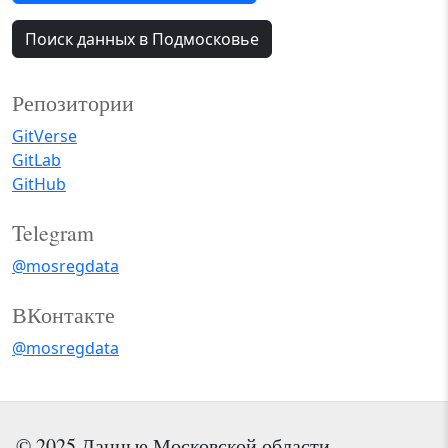
Поиск данных в Подмосковье
Репозитории
GitVerse
GitLab
GitHub
Telegram
@mosregdata
ВКонтакте
@mosregdata
© 2025 Данные Московской области