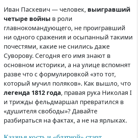
Иван Паскевич — человек,
выигравший
четыре войны
в роли
главнокомандующего, не проигравший
ни одного сражения и осыпанный такими
почестями, какие не снились даже
Суворову. Сегодня его имя знают в
основном историки, а на улице вспомнят
разве что с формулировкой «это тот,
который мучил поляков». Как вышло, что
легенда 1812 года
, правая рука Николая I
и трижды фельдмаршал превратился в
«душителя свободы»? Давайте
разбираться на фактах, а не на ярлыках.
Казачья кость и «блатной» старт