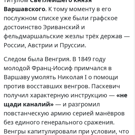
Варшавского
. К тому моменту в его
послужном списке уже были графское
достоинство Эриванский и
фельдмаршальские жезлы трёх держав —
России, Австрии и Пруссии.
Следом была Венгрия. В 1849 году
молодой Франц-Иосиф примчался в
Варшаву умолять Николая I о помощи
против восставших венгров. Паскевич
получил характерную инструкцию —
«не
щади каналий»
— и разгромил
повстанческую армию серией манёвров
без единого генерального сражения.
Венгры капитулировали при условии, что