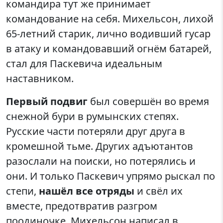
командира тут же принимает
командование на себя. Михельсон, лихой
65-летний старик, лично водивший гусар
в атаку и командовавший огнём батарей,
стал для Паскевича идеальным
наставником.
Первый подвиг
был совершён во время
снежной бури в румынских степях.
Русские части потеряли друг друга в
кромешной тьме. Других адъютантов
разослали на поиски, но потерялись и
они. И только Паскевич упрямо рыскал по
степи,
нашёл все отряды
и свёл их
вместе, предотвратив разгром
поодиночке. Михельсон написал в