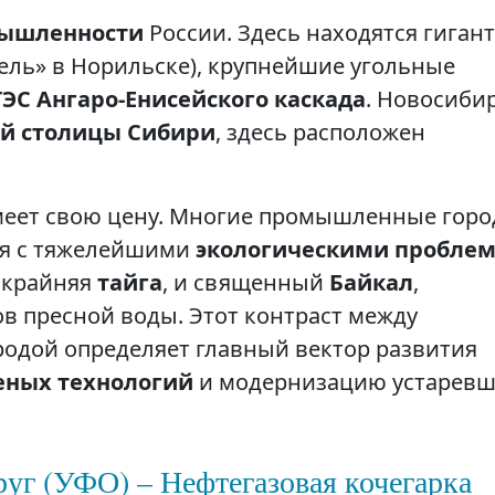
мышленности
России. Здесь находятся гиган
ель» в Норильске), крупнейшие угольные
ГЭС Ангаро-Енисейского каскада
. Новосиби
й столицы Сибири
, здесь расположен
еет свою цену. Многие промышленные горо
ся с тяжелейшими
экологическими пробле
ескрайняя
тайга
, и священный
Байкал
,
 пресной воды. Этот контраст между
одой определяет главный вектор развития
еных технологий
и модернизацию устарев
уг (УФО) – Нефтегазовая кочегарка