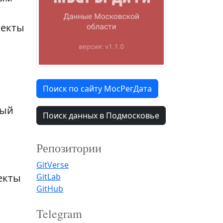
ъекты
Поиск по сайту МосРегДата
ный
Поиск данных в Подмосковье
Репозитории
GitVerse
GitLab
екты
GitHub
Telegram