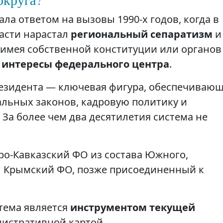
ла ответом на вызовы 1990-х годов, когда в
асти нарастал
региональный сепаратизм
и
е имея собственной конституции или органов
х
интересы федерального центра
.
зидента — ключевая фигура, обеспечиваю
льных законов, кадровую политику и
За более чем два десятилетия система не
еро-Кавказский ФО из состава Южного,
ал Крымский ФО, позже присоединенный к
стема является
инструментом текущей
нистративной картой.