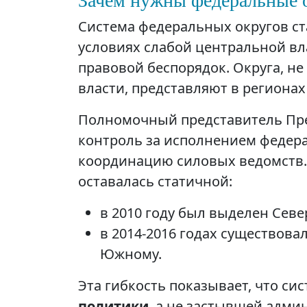
Система федеральных округов ста
условиях слабой центральной вл
правовой беспорядок. Округа, н
власти, представляют в региона
Полномочный представитель Пре
контроль за исполнением федера
координацию силовых ведомств. 
оставалась статичной:
в 2010 году был выделен Сев
в 2014-2016 годах существов
Южному.
Эта гибкость показывает, что си
политики
, а не застывшей адми