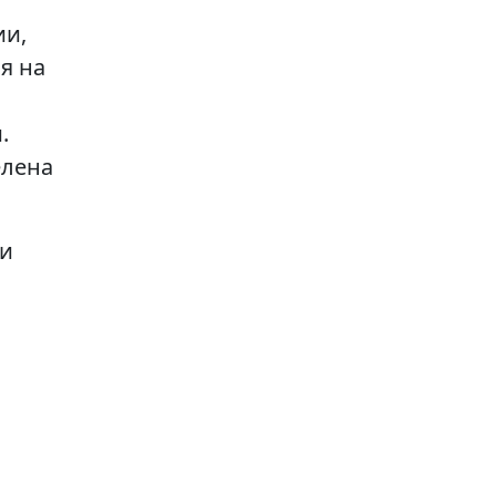
ии,
я на
.
лена
и