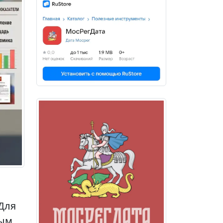
Для
ным