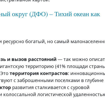
ый округ (ДФО) – Тихий океан как
 ресурсно богатый, но самый малонаселенн
зь и вызов расстояний
— так можно описа
 гигантскую территорию (41% площади страны
 Это
территория контрастов
: инновационн
твуют с заброшенными поселками в глубине
ктор
развития сталкивается с суровой
и колоссальной логистической удаленность