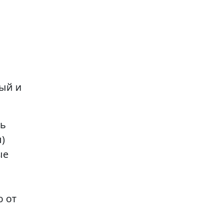
ый и
ть
)
ые
ю от