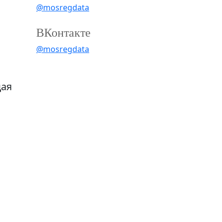
@mosregdata
ВКонтакте
@mosregdata
щая