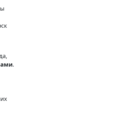
ты
рск
да,
мами
.
ших