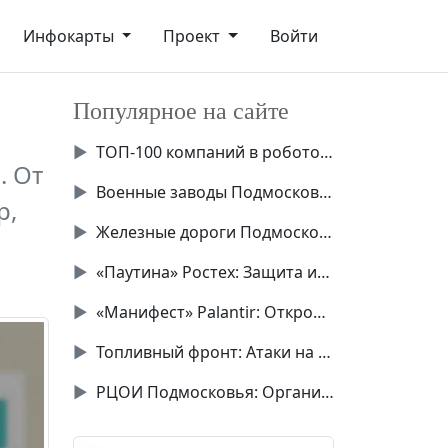
Инфокарты
Проект
Войти
Популярное на сайте
▶
ТОП-100 компаний в робототехнике России
. От
▶
Военные заводы Подмосковья
р,
▶
Железные дороги Подмосковья
▶
«Паутина» Ростех: Защита инфраструктуры от БПЛА
▶
«Манифест» Palantir: Откровения 22 пунктов
▶
Топливный фронт: Атаки на НПЗ Украины
▶
РЦОИ Подмосковья: Организация экзаменов