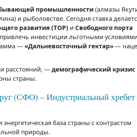
бывающей промышленности
(алмазы Якут
лина) и рыболовстве. Сегодня ставка делаетс
щего развития (ТОР)
и
Свободного порта
 привлечь инвестиции льготными условиями
рамма —
«Дальневосточный гектар»
— наце
 и расстояний, —
демографический кризис
оны страны.
руг (СФО) – Индустриальный хребет
 энергетическая база страны с контрастом
альной природы.