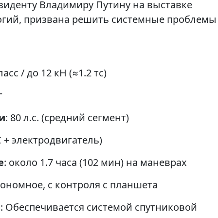
зиденту Владимиру Путину на выставке
огий, призвана решить системные проблемы
класс / до 12 кН (≈1.2 тс)
г
и
: 80 л.с. (средний сегмент)
 + электродвигатель)
е
: около 1.7 часа (102 мин) на маневрах
тономное, с контроля с планшета
я
: Обеспечивается системой спутниковой