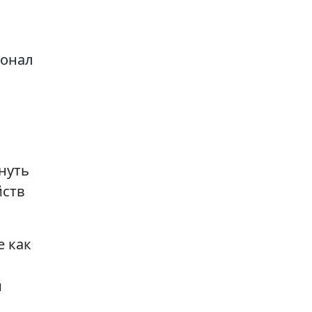
ионал
нуть
йств
е как
и