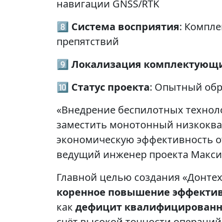
навигации GNSS/RTK
8️⃣
Система восприятия
: Компл
препятствий
9️⃣
Локализация комплектующ
🔟
Статус проекта
: Опытный обр
«Внедрение беспилотных техно
заместить монотонный низкокв
экономическую эффективность от
ведущий инженер проекта Макси
Главной целью создания «Донтеха
коренное повышение эффекти
как
дефицит квалифицированн
счёт высокой точности операци