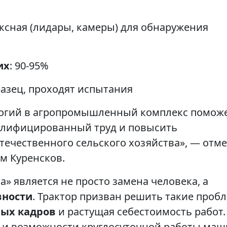
ексная (лидары, камеры) для обнаружения
их
: 90-95%
азец, проходят испытания
логий в агропромышленный комплекс помож
алифицированный труд и повысить
ечественного сельского хозяйства», — отме
м Куренсков.
» является не просто замена человека, а
вности
. Трактор призван решить такие проб
ых кадров
и растущая себестоимость работ.
й и возможности круглосуточной работы ма