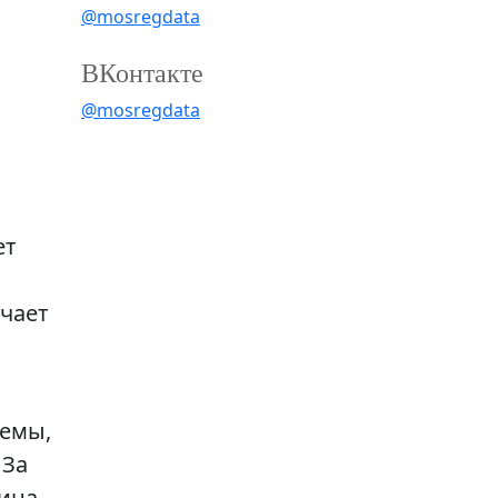
@mosregdata
ВКонтакте
@mosregdata
ет
чает
лемы,
 За
шина