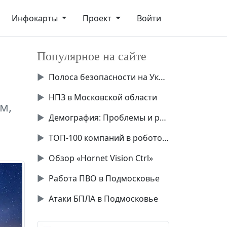
Инфокарты
Проект
Войти
Популярное на сайте
▶
Полоса безопасности на Украине
▶
НПЗ в Московской области
м,
▶
Демография: Проблемы и решения
▶
ТОП-100 компаний в робототехнике России
▶
Обзор «Hornet Vision Ctrl»
▶
Работа ПВО в Подмосковье
▶
Атаки БПЛА в Подмосковье