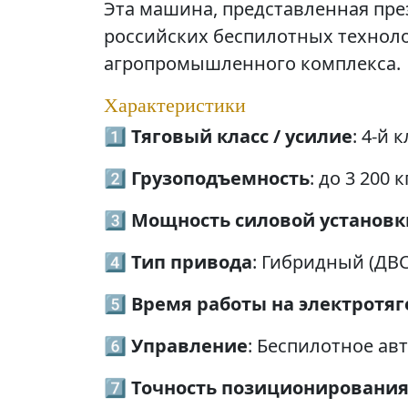
Эта машина, представленная пре
российских беспилотных технол
агропромышленного комплекса.
Характеристики
1️⃣
Тяговый класс / усилие
: 4-й 
2️⃣
Грузоподъемность
: до 3 200 к
3️⃣
Мощность силовой установк
4️⃣
Тип привода
: Гибридный (ДВС
5️⃣
Время работы на электротяг
6️⃣
Управление
: Беспилотное ав
7️⃣
Точность позиционировани