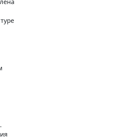
алена
туре
м
.
ния