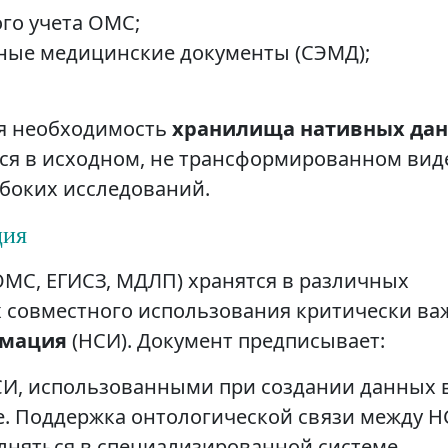
го учета ОМС;
ные медицинские документы (СЭМД);
ся необходимость
хранилища нативных да
тся в исходном, не трансформированном вид
боких исследований.
ция
ОМС, ЕГИСЗ, МДЛП) хранятся в различных
х совместного использования критически ва
рмация
(НСИ). Документ предписывает:
СИ, использованными при создании данных 
е. Поддержка онтологической связи между 
лняться в специализированной системе