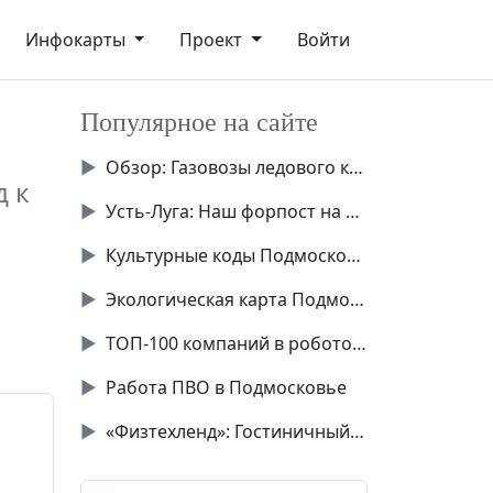
Инфокарты
Проект
Войти
Популярное на сайте
▶
Обзор: Газовозы ледового класса Аrc7
д к
▶
Усть-Луга: Наш форпост на Балтике
▶
Культурные коды Подмосковья
▶
Экологическая карта Подмосковья
▶
ТОП-100 компаний в робототехнике России
▶
Работа ПВО в Подмосковье
▶
«Физтехленд»: Гостиничный комплекс в Долгопрудном