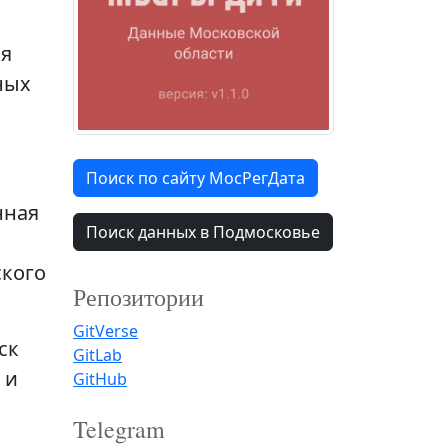
ая
ных
Поиск по сайту МосРегДата
нная
Поиск данных в Подмосковье
ского
Репозитории
GitVerse
ск
GitLab
 и
GitHub
Telegram