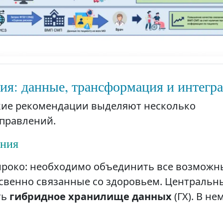
ия: данные, трансформация и интегр
кие рекомендации выделяют несколько
аправлений.
ения
ироко: необходимо объединить все возможн
освенно связанные со здоровьем. Централь
ть
гибридное хранилище данных
(ГХ). В не