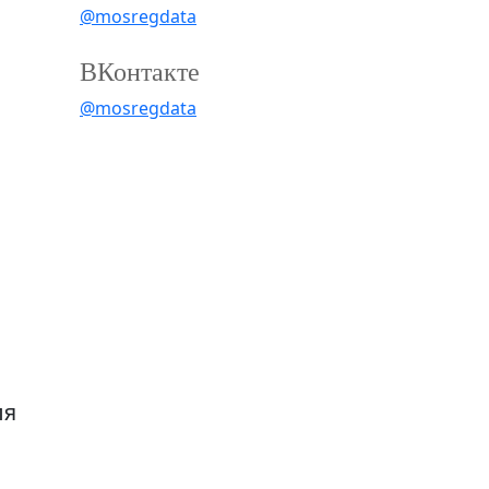
@mosregdata
в
ВКонтакте
@mosregdata
ля