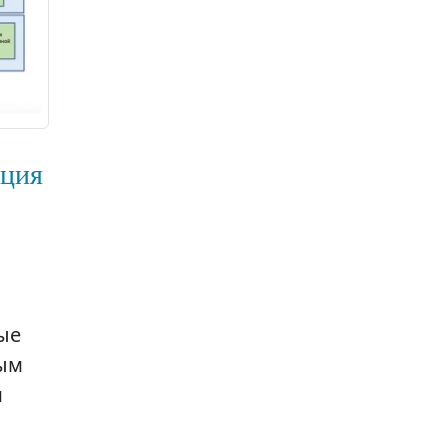
ация
ые
ным
м