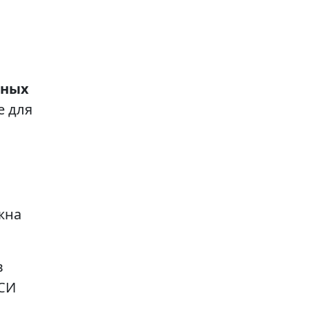
нных
е для
жна
в
НСИ