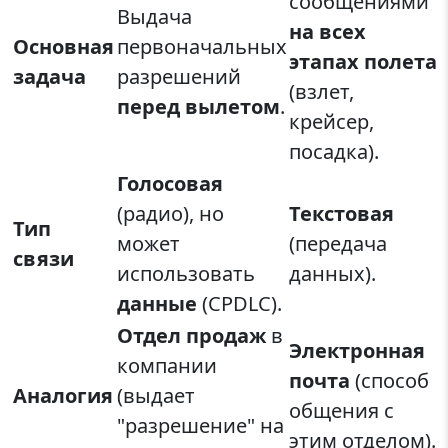
сообщениями
Выдача
на всех
Основная
первоначальных
этапах полета
задача
разрешений
(взлет,
перед вылетом
.
крейсер,
посадка).
Голосовая
(радио), но
Текстовая
Тип
может
(передача
связи
использовать
данных).
данные
(CPDLC).
Отдел продаж
в
Электронная
компании
почта
(способ
Аналогия
(выдает
общения с
"разрешение" на
этим отделом).