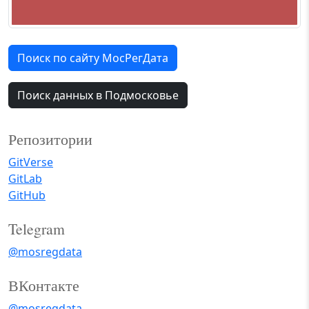
Поиск по сайту МосРегДата
Поиск данных в Подмосковье
Репозитории
GitVerse
GitLab
GitHub
Telegram
@mosregdata
ВКонтакте
@mosregdata