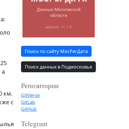
а:
коло
Поиск по сайту МосРегДата
 25
Поиск данных в Подмосковье
 а
Репозитории
 км.
GitVerse
кже с
GitLab
GitHub
Telegram
рылья