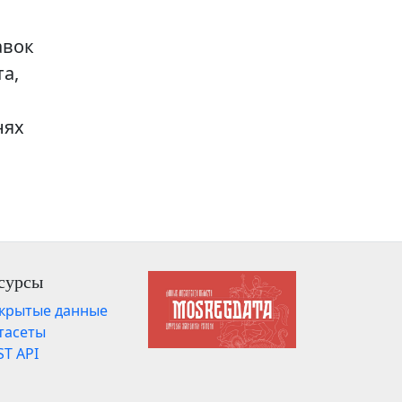
авок
а,
нях
сурсы
крытые данные
тасеты
ST API