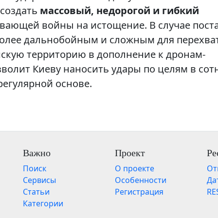
 создать
массовый, недорогой и гибкий
вающей войны на истощение. В случае пост
более дальнобойным и сложным для перехват
йскую территорию в дополнение к дронам-
зволит Киеву наносить удары по целям в сот
регулярной основе.
Важно
Проект
Ре
Поиск
О проекте
От
Сервисы
Особенности
Да
Статьи
Регистрация
RE
Категории