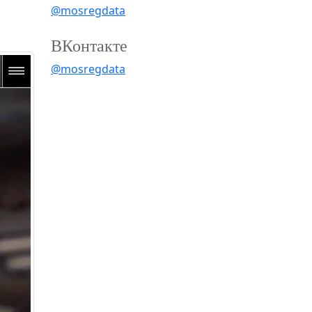
@mosregdata
ВКонтакте
@mosregdata