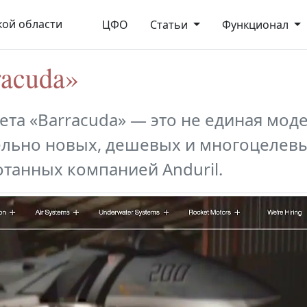
ой области
ЦФО
Статьи
Функционал
racuda»
та «Barracuda» — это не единая моде
ельно новых, дешевых и многоцелев
отанных компанией Anduril.