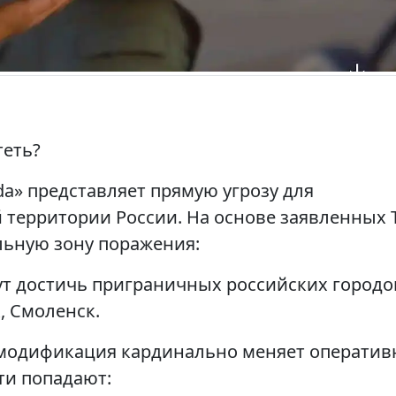
теть?
da» представляет прямую угрозу для
 территории России. На основе заявленных 
ьную зону поражения:
т достичь приграничных российских городо
к, Смоленск.
модификация кардинально меняет операти
сти попадают: