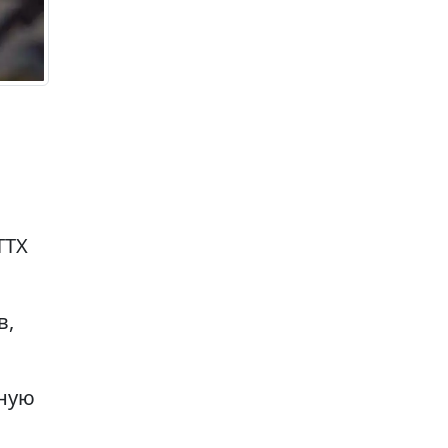
ТТХ
в,
вную