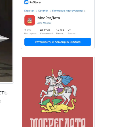
сть
в