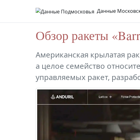
Данные Московск
Обзор ракеты «Bar
Американская крылатая раке
а целое семейство относит
управляемых ракет, разраб