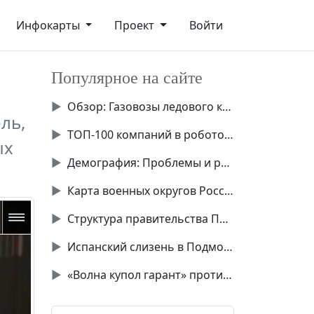
Инфокарты
Проект
Войти
Популярное на сайте
▶
Обзор: Газовозы ледового класса Аrc7
ль,
▶
ТОП-100 компаний в робототехнике России
ых
▶
Демография: Проблемы и решения
▶
Карта военных округов России
▶
Структура правительства Подмосковья
▶
Испанский слизень в Подмосковье
▶
«Волна купол гарант» против Starlink