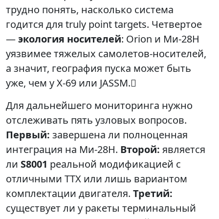
трудно понять, насколько система
годится для truly point targets. Четвертое
—
экология носителей
: Orion и Ми‑28Н
уязвимее тяжелых самолетов‑носителей,
а значит, география пуска может быть
уже, чем у Х‑69 или JASSM.
Для дальнейшего мониторинга нужно
отслеживать пять узловых вопросов.
Первый:
завершена ли полноценная
интеграция на Ми‑28Н.
Второй:
является
ли
S8001
реальной модификацией с
отличными ТТХ или лишь вариантом
комплектации двигателя.
Третий:
существует ли у ракеты терминальный