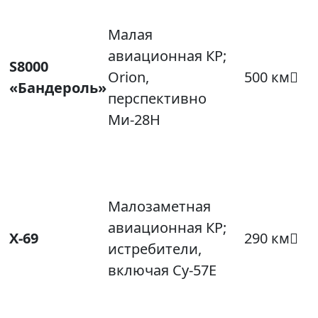
Малая
авиационная КР;
S8000
Orion,
500 км
«Бандероль»
перспективно
Ми‑28Н
Малозаметная
авиационная КР;
Х‑69
290 км
истребители,
включая Су‑57E