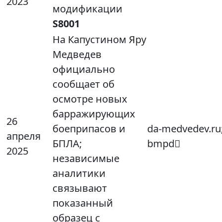
2023
модификации
S8001
На Капустином Яру
Медведев
официально
сообщает об
осмотре новых
барражирующих
26
боеприпасов и
da-medvedev.ru
апреля
БПЛА;
bmpd
2025
независимые
аналитики
связывают
показанный
образец с