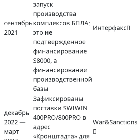
запуск
производства
сентябрь
комплексов БПЛА;
Интерфакс
2021
это
не
подтвержденное
финансирование
S8000, а
финансирование
производственной
базы
Зафиксированы
поставки SWIWIN
декабрь
400PRO/800PRO в
2022 —
War&Sanctions
адрес
март

«Кронштадта» для