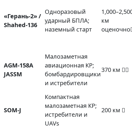
Одноразовый
1,000–2,50
«Герань‑2» /
ударный БПЛА;
км
Shahed‑136
наземный старт
оценочно
Малозаметная
AGM‑158A
авиационная КР;
370 км 
JASSM
бомбардировщики
и истребители
Компактная
малозаметная КР;
SOM‑J
200 км 
истребители и
UAVs