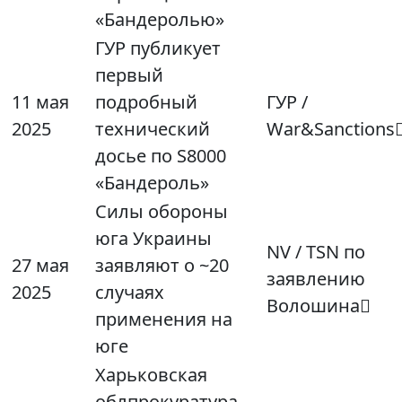
«Бандеролью»
ГУР публикует
первый
11 мая
подробный
ГУР /
2025
технический
War&Sanctions
досье по S8000
«Бандероль»
Силы обороны
юга Украины
NV / TSN по
27 мая
заявляют о ~20
заявлению
2025
случаях
Волошина
применения на
юге
Харьковская
облпрокуратура