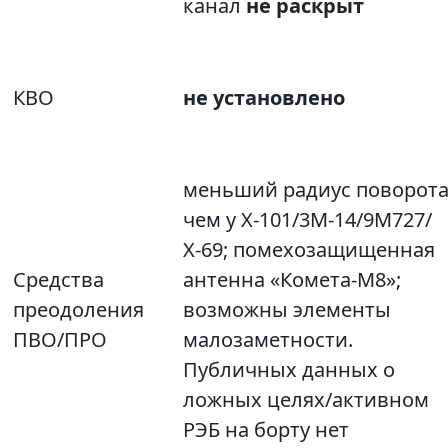
канал
не раскрыт
КВО
не установлено
меньший радиус поворота
чем у Х‑101/3М‑14/9М727/
Х‑69; помехозащищенная
Средства
антенна «Комета‑М8»;
преодоления
возможны элементы
ПВО/ПРО
малозаметности.
Публичных данных о
ложных целях/активном
РЭБ на борту нет