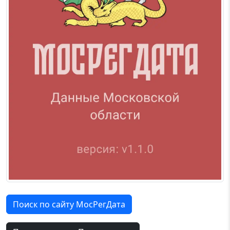
Поиск по сайту МосРегДата