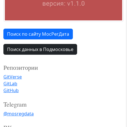
Поиск по сайту МосРегДата
Поиск данных в Подмосковье
Репозитории
GitVerse
GitLab
GitHub
Telegram
@mosregdata