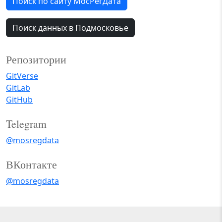
Поиск по сайту МосРегДата
Поиск данных в Подмосковье
Репозитории
GitVerse
GitLab
GitHub
Telegram
@mosregdata
ВКонтакте
@mosregdata